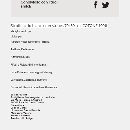
Condividilo con i tuoi
amici:
Strofinaccio bianco con stripes 70x50 cm COTONE 100%
abbigliamento per
divise per
Albergo,Hotel, Ristorante,Pizzeria,
Trattoria,Pasticcerie,
Agriturismo, Bar,
Rifugi e Ristoranti di montagna,
Bar e Ristoranti campeggio,Catering,
Caffetterie,Gelaterie,Salumerie,
Banconisti,Panificio e settore Alimentare.
Salabarcucina
Abbigliamento alberghiero e medicale.
via Maria Teresa d'Austria,5
38066 Riva del Garda Trento
Rivenditore:
Lago di Garda
Limone sul Garda Brescia
Malcesine Verona
Trento e Bolzano
Trentino alto Adige.