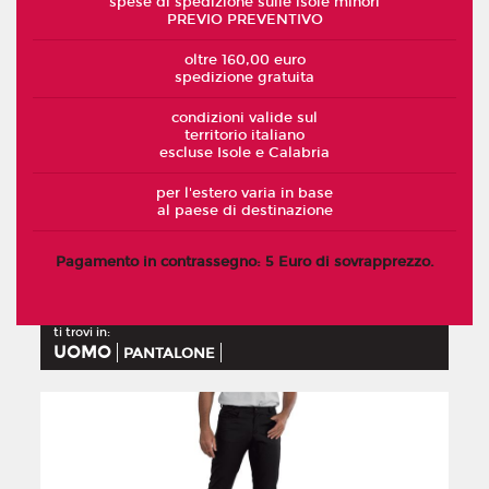
spese di spedizione sulle isole minori
PREVIO PREVENTIVO
oltre 160,00 euro
spedizione gratuita
condizioni valide sul
territorio italiano
escluse Isole e Calabria
per l'estero varia in base
al paese di destinazione
Pagamento in contrassegno: 5 Euro di sovrapprezzo.
ti trovi in:
UOMO
PANTALONE