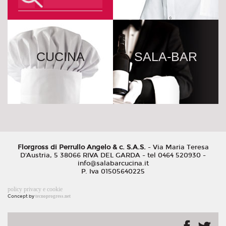
CUCINA
SALA-BAR
Florgross di Perrullo Angelo & c. S.A.S.
- Via Maria Teresa
D'Austria, 5 38066 RIVA DEL GARDA - tel 0464 520930 -
info@salabarcucina.it
P. Iva 01505640225
policy privacy e cookie
Concept by
tecnoprogress.net