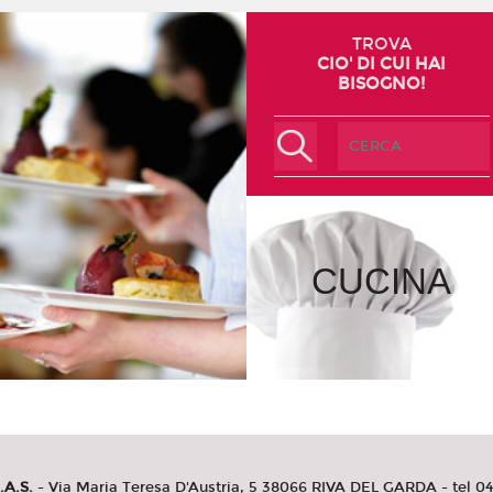
TROVA
CIO' DI CUI HAI
BISOGNO!
CUCINA
.A.S.
- Via Maria Teresa D'Austria, 5 38066 RIVA DEL GARDA - tel 0