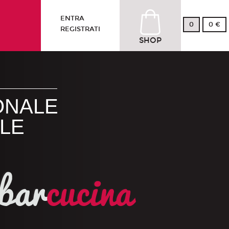
ENTRA
0
0 €
REGISTRATI
SHOP
ONALE
LE