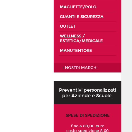
MAGLIETTE/POLO
GUANTI E SICUREZZA
OUTLET
WELLNESS /
ESTETICA/MEDICALE
MANUTENTORE
I NOSTRI MARCHI
Preventivi personalizzati
per Aziende e Scuole.
SPESE DI SPEDIZIONE
fino a 80,00 euro
costo spedizione 8.60