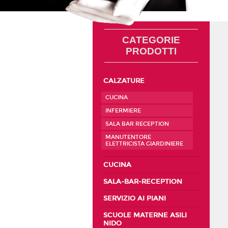
CATEGORIE
PRODOTTI
CALZATURE
CUCINA
INFERMIERE
SALA BAR RECEPTION
MANUTENTORE
ELETTRICISTA GIARDINIERE
CUCINA
SALA-BAR-RECEPTION
SERVIZIO AI PIANI
SCUOLE MATERNE ASILI
NIDO