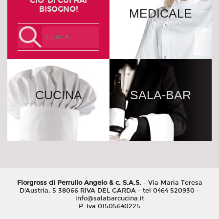
CIO' DI CUI HAI
BISOGNO!
MEDICALE
CUCINA
SALA-BAR
Florgross di Perrullo Angelo & c. S.A.S.
- Via Maria Teresa
D'Austria, 5 38066 RIVA DEL GARDA - tel 0464 520930 -
info@salabarcucina.it
P. Iva 01505640225