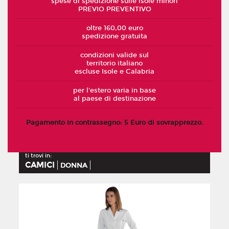
spese di spedizione sulle isole minori
PREVIO PREVENTIVO
oltre 160,00 euro
spedizione gratuita
condizioni valide sul
territorio italiano
escluse Isole e Calabria
per l'estero varia in base
al paese di destinazione
Pagamento in contrassegno: 5 Euro di sovrapprezzo.
ti trovi in:
CAMICI
DONNA