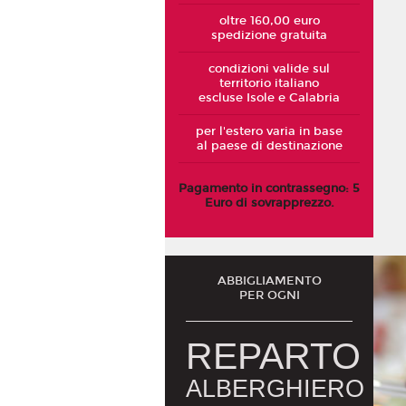
oltre 160,00 euro
spedizione gratuita
condizioni valide sul
territorio italiano
escluse Isole e Calabria
per l'estero varia in base
al paese di destinazione
Pagamento in contrassegno: 5
Euro di sovrapprezzo.
ABBIGLIAMENTO
PER OGNI
REPARTO
ALBERGHIERO