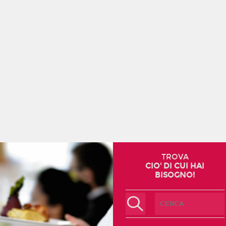
TROVA
CIO' DI CUI HAI
BISOGNO!