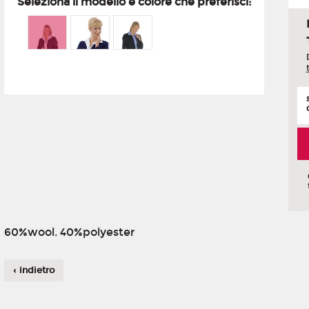
Seleziona il modello e colore che preferisci:
60%wool. 40%polyester
‹ indietro