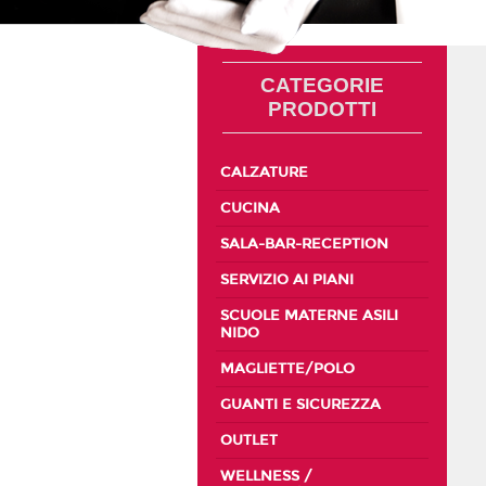
CATEGORIE
PRODOTTI
CALZATURE
CUCINA
SALA-BAR-RECEPTION
SERVIZIO AI PIANI
SCUOLE MATERNE ASILI
NIDO
MAGLIETTE/POLO
GUANTI E SICUREZZA
OUTLET
WELLNESS /