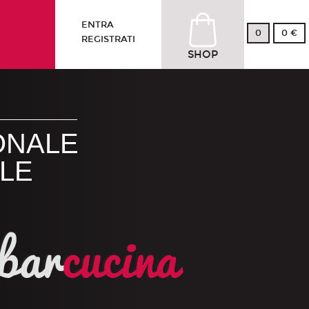
ENTRA
0
0 €
REGISTRATI
SHOP
ONALE
LE