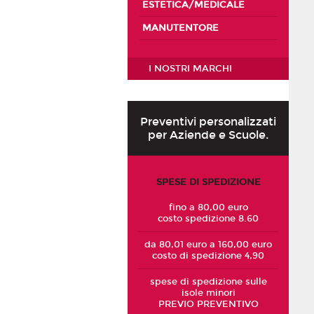
ESTETICA/MEDICALE
MANUTENTORE
I NOSTRI MARCHI
Preventivi personalizzati
per Aziende e Scuole.
SPESE DI SPEDIZIONE
fino a 80,00 euro
costo spedizione 8.60
da 80,01 euro a 160,00 euro
costo di spedizione 4,90
spese di spedizione sulle
isole minori
PREVIO PREVENTIVO