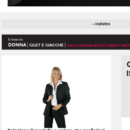
‹ indietro
ti trovi in:
DONNA
GILET E GIACCHE
GIACCA DONNA ISACCO LIBERTY MIS