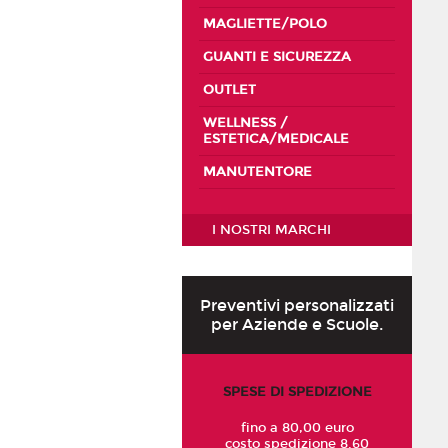
MAGLIETTE/POLO
GUANTI E SICUREZZA
OUTLET
WELLNESS /
ESTETICA/MEDICALE
MANUTENTORE
I NOSTRI MARCHI
Preventivi personalizzati
per Aziende e Scuole.
SPESE DI SPEDIZIONE
fino a 80,00 euro
costo spedizione 8.60