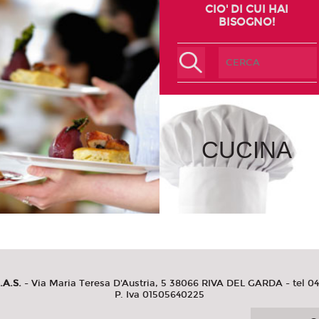
CIO' DI CUI HAI
BISOGNO!
CUCINA
.A.S.
- Via Maria Teresa D'Austria, 5 38066 RIVA DEL GARDA - tel 0
P. Iva 01505640225