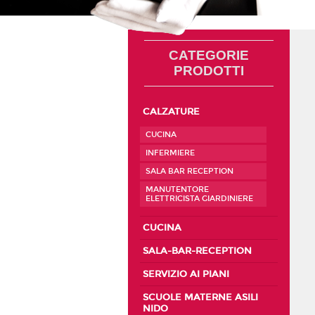
CATEGORIE
PRODOTTI
CALZATURE
CUCINA
INFERMIERE
SALA BAR RECEPTION
MANUTENTORE
ELETTRICISTA GIARDINIERE
CUCINA
SALA-BAR-RECEPTION
SERVIZIO AI PIANI
SCUOLE MATERNE ASILI
NIDO