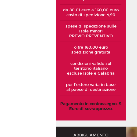
da 80,01 euro a 160,00 euro
costo di spedizione 4,90
spese di spedizione sulle
isole minori
PREVIO PREVENTIVO
oltre 160,00 euro
spedizione gratuita
condizioni valide sul
territorio italiano
escluse Isole e Calabria
per l'estero varia in base
al paese di destinazione
Pagamento in contrassegno: 5
Euro di sovrapprezzo.
ABBIGLIAMENTO