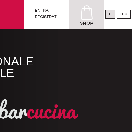
ENTRA
0
0 €
REGISTRATI
SHOP
ONALE
LE